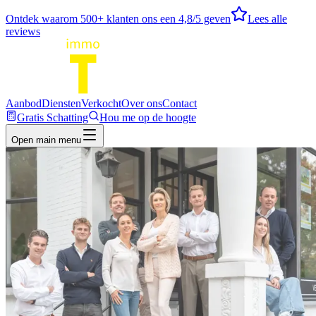
Ontdek waarom
500
+ klanten ons een
4,8
/5 geven
Lees alle
reviews
Aanbod
Diensten
Verkocht
Over ons
Contact
Gratis Schatting
Hou me op de hoogte
Open main menu