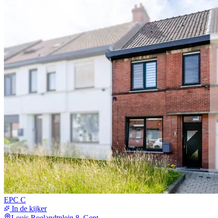
EPC
C
In de kijker
Louis Roelandtplein 8, Gent