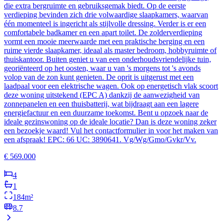
die extra bergruimte en gebruiksgemak biedt. Op de eerste
verdieping bevinden zich drie volwaardige slaapkamers, waarvan
één momenteel is ingericht als stijlvolle dressing. Verder is er een
comfortabele badkamer en een apart toilet. De zolderverdieping
vormt een mooie meerwaarde met een praktische berging en een
ruime vierde slaapkamer, ideaal als master bedroom, hobbyruimte of
thuiskantoor. Buiten geniet u van een onderhoudsvriendelijke tuin,
georiënteerd op het oosten, waar u van 's morgens tot 's avonds
volop van de zon kunt genieten. De oprit is uitgerust met een
laadpaal voor een elektrische wagen. Ook op energetisch vlak scoort
deze woning uitstekend (EPC A) dankzij de aanwezigheid van
zonnepanelen en een thuisbatterij, wat bijdraagt aan een lagere
energiefactuur en een duurzame toekomst. Bent u opzoek naar de
ideale gezinswoning op de ideale locatie? Dan is deze woning zeker
een bezoekje waard! Vul het contactformulier in voor het maken van
een afspraak! EPC: 66 UC: 3890641. Vg/Wg/Gmo/Gvkr/Vv.
€
569.000
4
1
184
m²
8.7