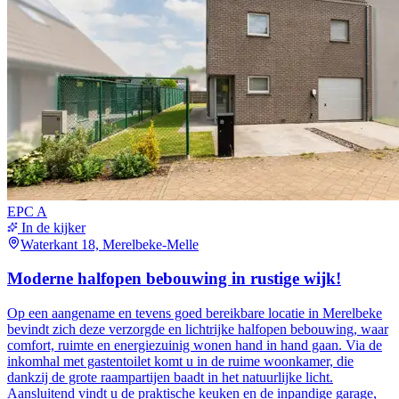
EPC
A
In de kijker
Waterkant 18, Merelbeke-Melle
Moderne halfopen bebouwing in rustige wijk!
Op een aangename en tevens goed bereikbare locatie in Merelbeke
bevindt zich deze verzorgde en lichtrijke halfopen bebouwing, waar
comfort, ruimte en energiezuinig wonen hand in hand gaan. Via de
inkomhal met gastentoilet komt u in de ruime woonkamer, die
dankzij de grote raampartijen baadt in het natuurlijke licht.
Aansluitend vindt u de praktische keuken en de inpandige garage,