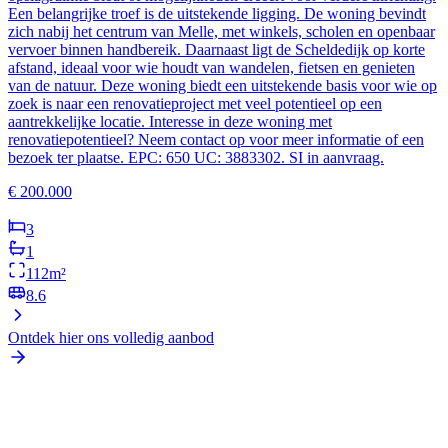
Een belangrijke troef is de uitstekende ligging. De woning bevindt
zich nabij het centrum van Melle, met winkels, scholen en openbaar
vervoer binnen handbereik. Daarnaast ligt de Scheldedijk op korte
afstand, ideaal voor wie houdt van wandelen, fietsen en genieten
van de natuur. Deze woning biedt een uitstekende basis voor wie op
zoek is naar een renovatieproject met veel potentieel op een
aantrekkelijke locatie. Interesse in deze woning met
renovatiepotentieel? Neem contact op voor meer informatie of een
bezoek ter plaatse. EPC: 650 UC: 3883302. SI in aanvraag.
€
200.000
3
1
112
m²
8.6
Ontdek hier ons volledig aanbod
Waarom kiezen voor Immo-