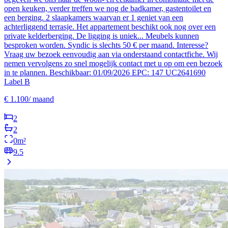
open keuken, verder treffen we nog de badkamer, gastentoilet en
een berging. 2 slaapkamers waarvan er 1 geniet van een
achterliggend terrasje. Het appartement beschikt ook nog over een
private kelderberging. De ligging is uniek... Meubels kunnen
besproken worden. Syndic is slechts 50 € per maand. Interesse?
Vraag uw bezoek eenvoudig aan via onderstaand contactfiche. Wij
nemen vervolgens zo snel mogelijk contact met u op om een bezoek
in te plannen. Beschikbaar: 01/09/2026 EPC: 147 UC2641690
Label B
€
1.100
/
maand
2
2
0
m²
9.5