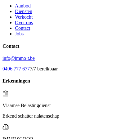
Aanbod
Diensten
Verkocht
Over ons
Contact
Jobs
Contact
info@immo-t.be
0496 777 677
7/7 bereikbaar
Erkenningen
Vlaamse Belastingdienst
Erkend schatter nalatenschap
IMMOSCOOP