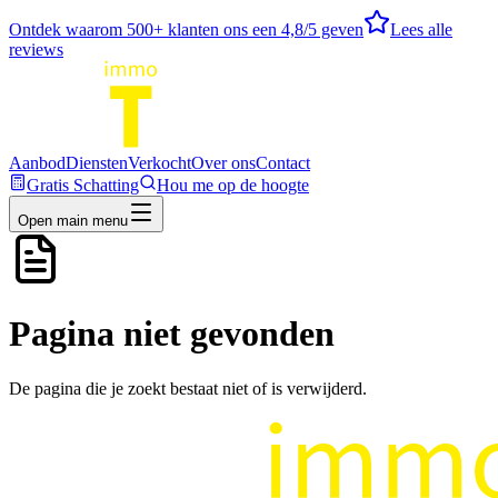
Ontdek waarom
500
+ klanten ons een
4,8
/5 geven
Lees alle
reviews
Aanbod
Diensten
Verkocht
Over ons
Contact
Gratis Schatting
Hou me op de hoogte
Open main menu
Pagina niet gevonden
De pagina die je zoekt bestaat niet of is verwijderd.